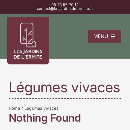
Passer
06 73 55 70 12
contact@lesjardinsdelermite.fr
au
contenu
MENU
L’Ermitage
La pépinière
Les gîtes
Légumes vivaces
Contact
Home
Légumes vivaces
Nothing Found