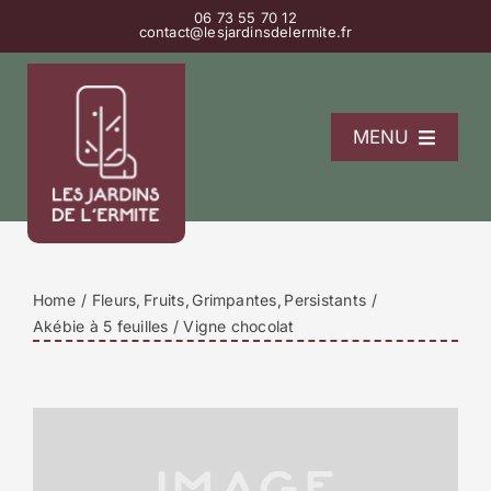
Passer
06 73 55 70 12
contact@lesjardinsdelermite.fr
au
contenu
MENU
L’Ermitage
La pépinière
Les gîtes
Home
Fleurs
Fruits
Grimpantes
Persistants
Contact
Akébie à 5 feuilles / Vigne chocolat