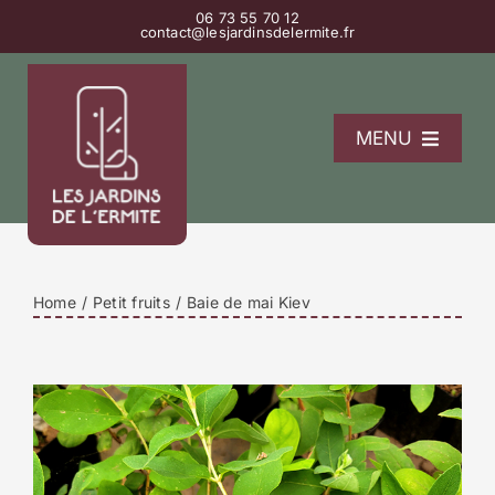
Passer
06 73 55 70 12
contact@lesjardinsdelermite.fr
au
contenu
MENU
L’Ermitage
La pépinière
Les gîtes
Home
Petit fruits
Baie de mai Kiev
Contact