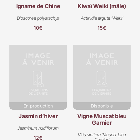
Igname de Chine
Kiwaï Weiki (mâle)
Dioscorea polystachya
Actinidia arguta ‘Weiki’
10€
15€
En production
Disponible
Jasmin d’hiver
Vigne Muscat bleu
Garnier
Jasminum nudiflorum
Vitis vinifera ‘Muscat bleu
12€
Garnier’