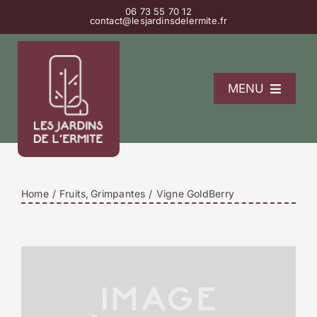
Passer
06 73 55 70 12
contact@lesjardinsdelermite.fr
au
contenu
MENU
L’Ermitage
La pépinière
Les gîtes
Home
Fruits
Grimpantes
Vigne GoldBerry
Contact