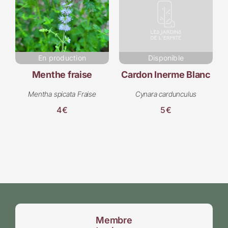
En production
Disponible
Menthe fraise
Cardon Inerme Blanc
Mentha spicata Fraise
Cynara cardunculus
4€
5€
Membre