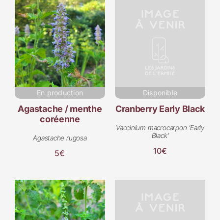
En production
Disponible
Agastache / menthe
Cranberry Early Black
coréenne
Vaccinium macrocarpon ‘Early
Black’
Agastache rugosa
10€
5€