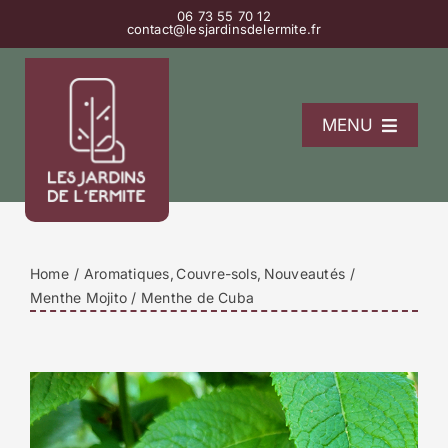
Passer
06 73 55 70 12
contact@lesjardinsdelermite.fr
au
contenu
MENU
L’Ermitage
La pépinière
Les gîtes
Home
Aromatiques
Couvre-sols
Nouveautés
Contact
Menthe Mojito / Menthe de Cuba