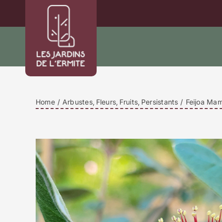
Passer
au
contenu
Home
Arbustes
Fleurs
Fruits
Persistants
Feijoa Mam