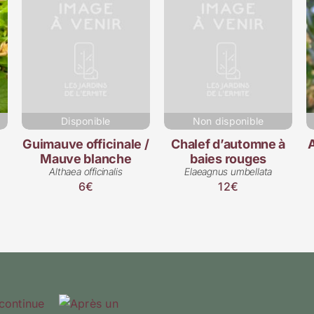
Disponible
Non disponible
Guimauve officinale /
Chalef d’automne à
A
Mauve blanche
baies rouges
Althaea officinalis
Elaeagnus umbellata
6€
12€