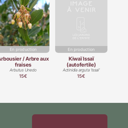
En production
En production
rbousier / Arbre aux
Kiwaï Issaï
fraises
(autofertile)
Arbutus Unedo
Actinidia arguta ‘Issaï’
15€
15€