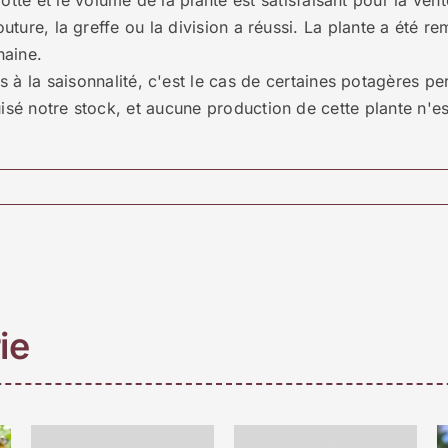
otte et le volume de la plante est satisfaisant pour la vent
bouture, la greffe ou la division a réussi. La plante a été r
haine.
 à la saisonnalité, c'est le cas de certaines potagères perp
sé notre stock, et aucune production de cette plante n'es
ie