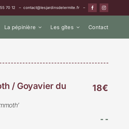
 55 70 12 – contact@lesjardinsdelermite.fr –
La pépinière
Les gîtes
Contact
h / Goyavier du
18€
ammoth’
- -