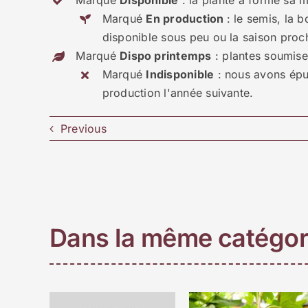
Marqué
Disponible
: la plante a formé sa m
Marqué
En production
: le semis, la 
disponible sous peu ou la saison proc
Marqué
Dispo printemps
: plantes soumises
Marqué
Indisponible
: nous avons épui
production l'année suivante.
Previous
Dans la même catégor