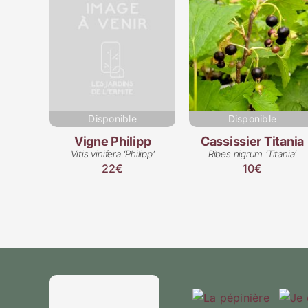
Disponible
Disponible
Vigne Philipp
Cassissier Titania
Vitis vinifera ‘Philipp’
Ribes nigrum ‘Titania’
22€
10€