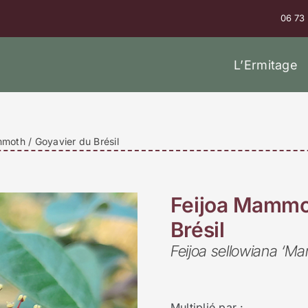
06 73
L’Ermitage
moth / Goyavier du Brésil
Feijoa Mammot
Brésil
Feijoa sellowiana ‘M
Multiplié par :