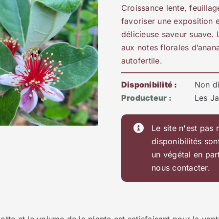
Croissance lente, feuillag
favoriser une exposition e
délicieuse saveur suave. L
aux notes florales d’anan
autofertile.
Disponibilité :
Non d
Producteur :
Les Ja
Le site n'est pas 
disponibilités son
un végétal en par
nous contacter.