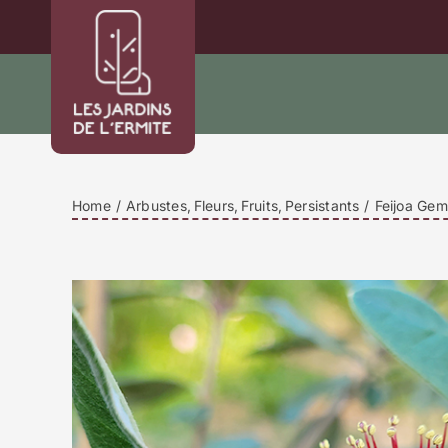
Passer
au
contenu
Home
Arbustes
Fleurs
Fruits
Persistants
Feijoa Gemi