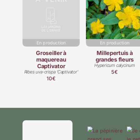
En production
En production
Groseiller à
Millepertuis à
maquereau
grandes fleurs
Hypericum calycinum
Captivator
5€
Ribes uva-crispa ‘Captivator’
10€