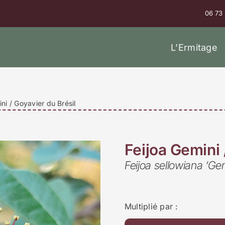
06 73
L’Ermitage
ni / Goyavier du Brésil
Feijoa Gemini 
Feijoa sellowiana ‘Gem
Multiplié par :