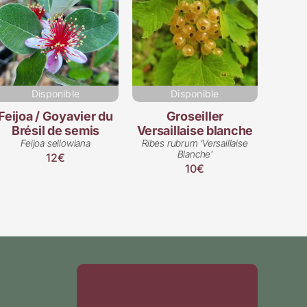
Disponible
Disponible
Feijoa / Goyavier du
Groseiller
Brésil de semis
Versaillaise blanche
Feijoa sellowiana
Ribes rubrum ‘Versaillaise
Blanche’
12€
10€