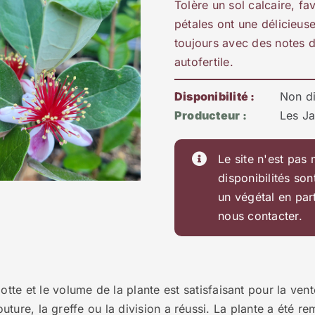
Tolère un sol calcaire, fa
pétales ont une délicieuse
toujours avec des notes d
autofertile.
Disponibilité :
Non d
Producteur :
Les Ja
Le site n'est pas 
disponibilités son
un végétal en par
nous contacter.
otte et le volume de la plante est satisfaisant pour la vent
bouture, la greffe ou la division a réussi. La plante a été r