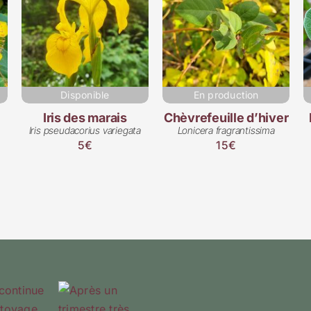
Disponible
En production
Iris des marais
Chèvrefeuille d’hiver
Iris pseudacorius variegata
Lonicera fragrantissima
5€
15€