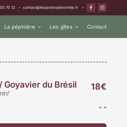
 55 70 12 – contact@lesjardinsdelermite.fr –
La pépinière
Les gîtes
Contact
/ Goyavier du Brésil
18€
ini’
- -