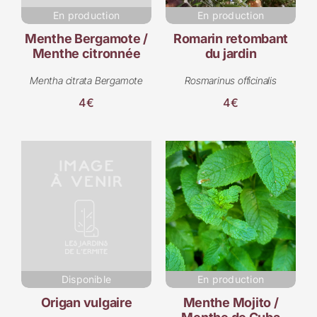
En production
En production
Menthe Bergamote /
Romarin retombant
Menthe citronnée
du jardin
Mentha citrata Bergamote
Rosmarinus officinalis
4€
4€
Disponible
En production
Origan vulgaire
Menthe Mojito /