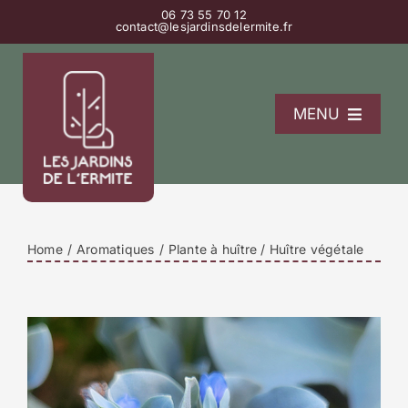
Passer
06 73 55 70 12
contact@lesjardinsdelermite.fr
au
contenu
MENU
L’Ermitage
La pépinière
Les gîtes
Home
Aromatiques
Plante à huître / Huître végétale
Contact