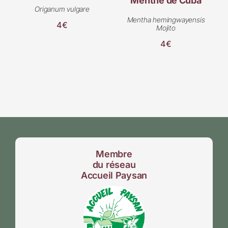
Menthe de Cuba
Origanum vulgare
Mentha hemingwayensis
4€
Mojito
4€
Membre
du réseau
Accueil Paysan