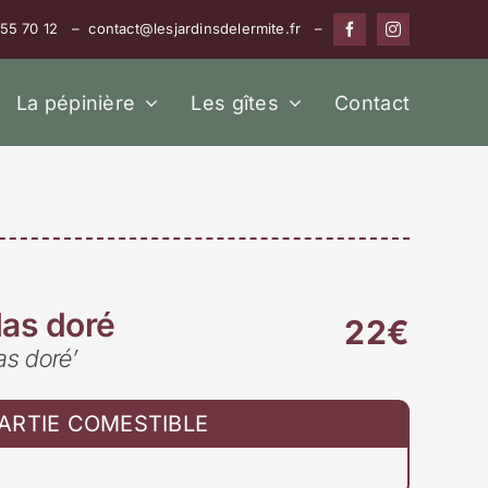
 55 70 12 – contact@lesjardinsdelermite.fr –
La pépinière
Les gîtes
Contact
as doré
22€
las doré’
ARTIE COMESTIBLE