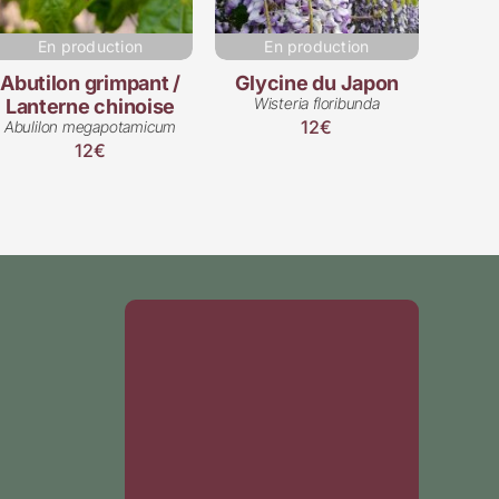
En production
En production
Abutilon grimpant /
Glycine du Japon
Wisteria floribunda
Lanterne chinoise
12€
Abulilon megapotamicum
12€