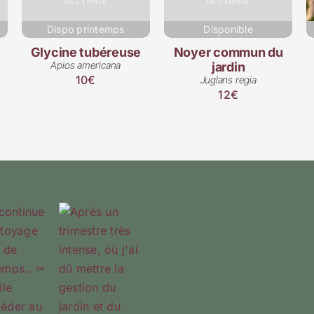
Dispo printemps
Disponible
Glycine tubéreuse
Noyer commun du
Apios americana
jardin
10€
Juglans regia
12€