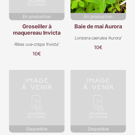
En production
En production
Groseiller à
Baie de mai Aurora
maquereau Invicta
Lonicera caerulea ‘Aurora’
Ribes uva-crispa ‘Invicta’
10€
10€
Disponible
Disponible