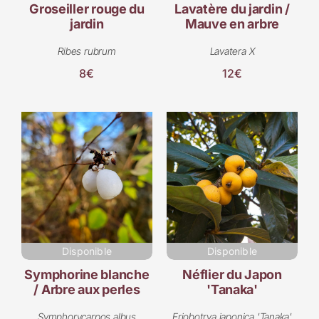
Groseiller rouge du
Lavatère du jardin /
jardin
Mauve en arbre
Ribes rubrum
Lavatera X
8€
12€
Disponible
Disponible
Symphorine blanche
Néflier du Japon
/ Arbre aux perles
'Tanaka'
Symphorycarpos albus
Eriobotrya japonica 'Tanaka'