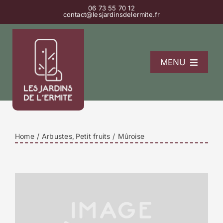
Passer
06 73 55 70 12
contact@lesjardinsdelermite.fr
au
contenu
MENU
L’Ermitage
La pépinière
Les gîtes
Home
Arbustes
Petit fruits
Mûroise
Contact