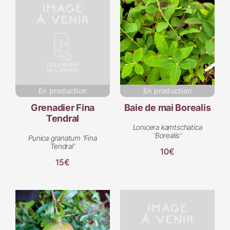
En production
En production
Grenadier Fina
Baie de mai Borealis
Tendral
Lonicera kamtschatica
‘Borealis’
Punica granatum ‘Fina
Tendral’
10€
15€