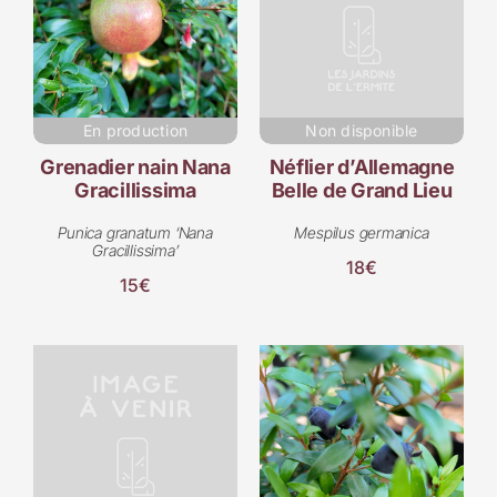
En production
Non disponible
Grenadier nain Nana
Néflier d’Allemagne
Gracillissima
Belle de Grand Lieu
Punica granatum ‘Nana
Mespilus germanica
Gracillissima’
18€
15€