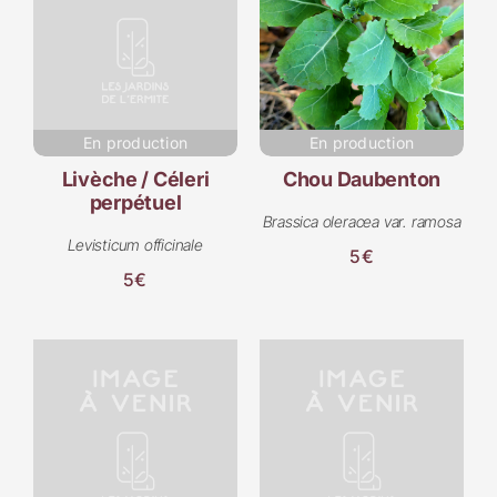
En production
En production
Livèche / Céleri
Chou Daubenton
perpétuel
Brassica oleracea var. ramosa
Levisticum officinale
5€
5€