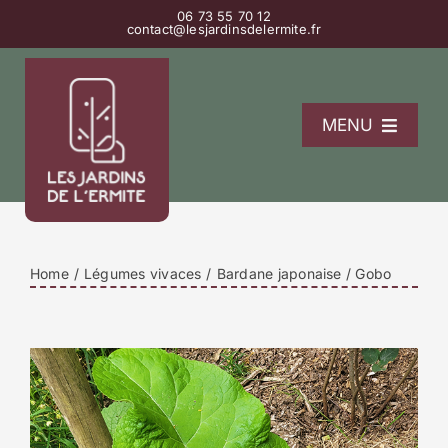
Passer
06 73 55 70 12
contact@lesjardinsdelermite.fr
au
contenu
MENU
L’Ermitage
La pépinière
Les gîtes
Home
Légumes vivaces
Bardane japonaise / Gobo
Contact