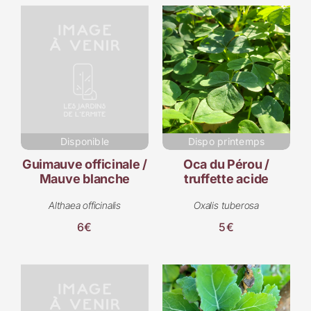
Disponible
Dispo printemps
Guimauve officinale /
Oca du Pérou /
Mauve blanche
truffette acide
Althaea officinalis
Oxalis tuberosa
6€
5€