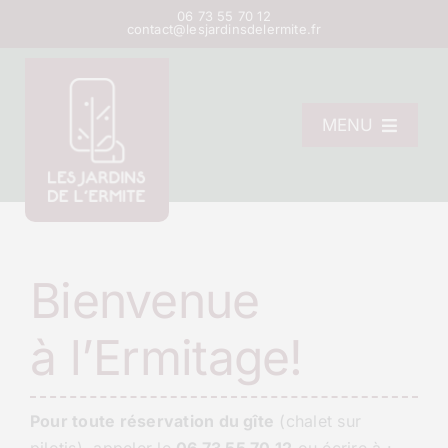
Passer
06 73 55 70 12
contact@lesjardinsdelermite.fr
au
contenu
MENU
L’Ermitage
La pépinière
Les gîtes
Bienvenue
Contact
à l’Ermitage!
Pour toute réservation du gîte
(chalet sur